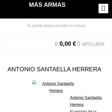
Saltar
MÁS ARMAS
al
contenido
Tu portal especializado en armas
0,00 €
0 artículos
ANTONIO SANTAELLA HERRERA
Antonio Santaella
Herrera
El estado de la