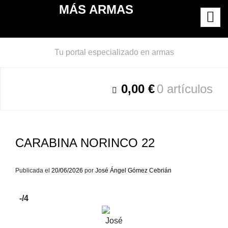
Saltar
MÁS ARMAS
al
contenido
Tu portal especializado en armas
0,00 €
0 artículos
CARABINA NORINCO 22
Publicada el
20/06/2026
por
José Ángel Gómez Cebrián
-
/4