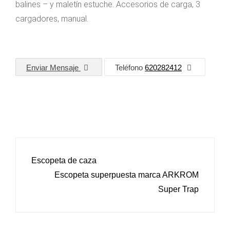
balines – y maletín estuche. Accesorios de carga, 3
cargadores, manual.
Enviar Mensaje
Teléfono
620282412
NAVEGACIÓN
Escopeta de caza
DE
Escopeta superpuesta marca ARKROM
ENTRADAS
Super Trap