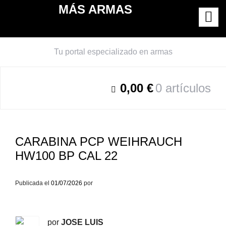
Saltar
MÁS ARMAS
al
contenido
Tu portal especializado en armas
0,00 €
0 artículos
CARABINA PCP WEIHRAUCH
HW100 BP CAL 22
Publicada el
01/07/2026
por
-
/6
por
JOSE LUIS