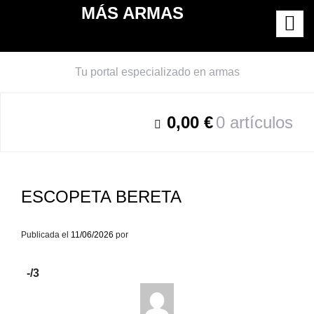
Saltar
MÁS ARMAS
al
contenido
Tu portal especializado en armas
0,00 €
0 artículos
ESCOPETA BERETA
Publicada el
11/06/2026
por
-
/3