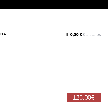
0,00 €
NTA
0 artículos
-
/2
125.00€