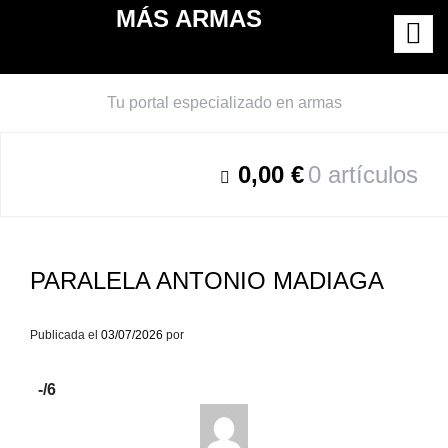
Saltar
MÁS ARMAS
al
contenido
Tu portal especializado en armas
0,00 €
0 artículos
PARALELA ANTONIO MADIAGA
Publicada el
03/07/2026
por
-
/6