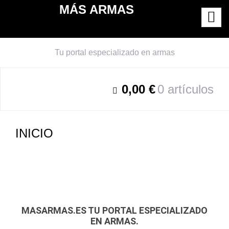
Saltar
MÁS ARMAS
al
contenido
Tu portal especializado en armas
0,00 €
0 artículos
INICIO
MASARMAS.ES TU PORTAL ESPECIALIZADO
EN ARMAS.