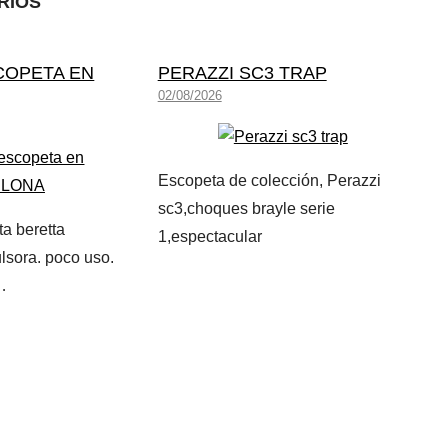
RIOS
COPETA EN
PERAZZI SC3 TRAP
02/08/2026
Escopeta de colección, Perazzi
sc3,choques brayle serie
a beretta
1,espectacular
lsora. poco uso.
…