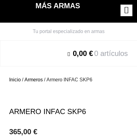
Saltar
MÁS ARMAS
al
contenido
Tu portal especializado en armas
0,00 €
0 artículos
Inicio
/
Armeros
/ Armero INFAC SKP6
ARMERO INFAC SKP6
365,00
€