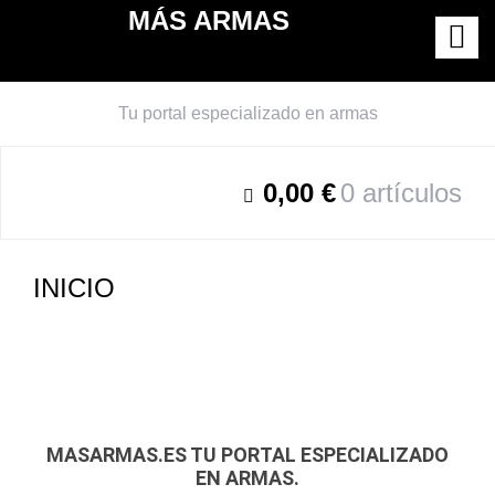
Saltar
MÁS ARMAS
al
contenido
Tu portal especializado en armas
0,00 €
0 artículos
INICIO
MASARMAS.ES TU PORTAL ESPECIALIZADO
EN ARMAS.