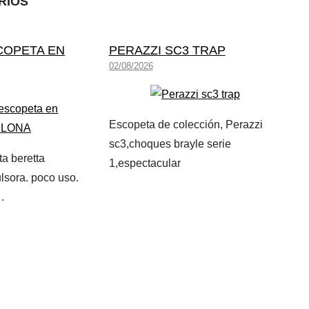
RIOS
COPETA EN
PERAZZI SC3 TRAP
02/08/2026
Escopeta de colección, Perazzi
sc3,choques brayle serie
a beretta
1,espectacular
lsora. poco uso.
…